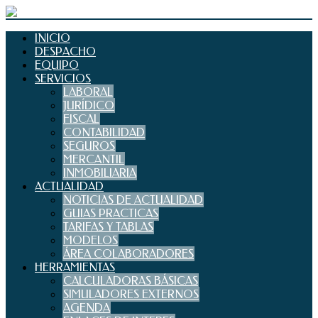
INICIO
DESPACHO
EQUIPO
SERVICIOS
LABORAL
JURÍDICO
FISCAL
CONTABILIDAD
SEGUROS
MERCANTIL
INMOBILIARIA
ACTUALIDAD
NOTICIAS DE ACTUALIDAD
GUIAS PRACTICAS
TARIFAS Y TABLAS
MODELOS
ÁREA COLABORADORES
HERRAMIENTAS
CALCULADORAS BÁSICAS
SIMULADORES EXTERNOS
AGENDA