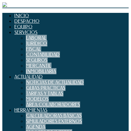
INICIO
DESPACHO
EQUIPO
SERVICIOS
LABORAL
JURÍDICO
FISCAL
CONTABILIDAD
SEGUROS
MERCANTIL
INMOBILIARIA
ACTUALIDAD
NOTICIAS DE ACTUALIDAD
GUIAS PRACTICAS
TARIFAS Y TABLAS
MODELOS
ÁREA COLABORADORES
HERRAMIENTAS
CALCULADORAS BÁSICAS
SIMULADORES EXTERNOS
AGENDA