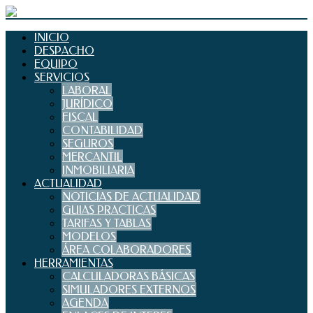
INICIO
DESPACHO
EQUIPO
SERVICIOS
LABORAL
JURÍDICO
FISCAL
CONTABILIDAD
SEGUROS
MERCANTIL
INMOBILIARIA
ACTUALIDAD
NOTICIAS DE ACTUALIDAD
GUIAS PRACTICAS
TARIFAS Y TABLAS
MODELOS
ÁREA COLABORADORES
HERRAMIENTAS
CALCULADORAS BÁSICAS
SIMULADORES EXTERNOS
AGENDA