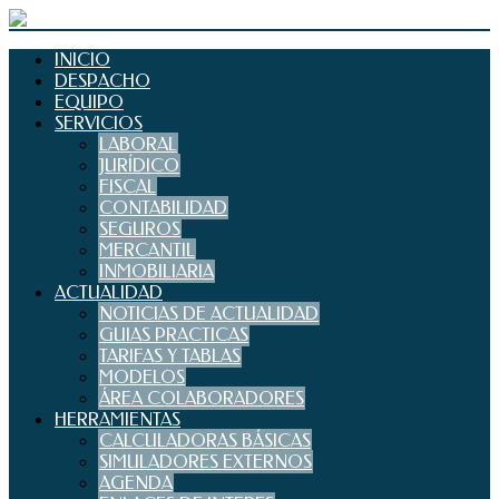
INICIO
DESPACHO
EQUIPO
SERVICIOS
LABORAL
JURÍDICO
FISCAL
CONTABILIDAD
SEGUROS
MERCANTIL
INMOBILIARIA
ACTUALIDAD
NOTICIAS DE ACTUALIDAD
GUIAS PRACTICAS
TARIFAS Y TABLAS
MODELOS
ÁREA COLABORADORES
HERRAMIENTAS
CALCULADORAS BÁSICAS
SIMULADORES EXTERNOS
AGENDA