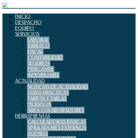
INICIO
DESPACHO
EQUIPO
SERVICIOS
LABORAL
JURÍDICO
FISCAL
CONTABILIDAD
SEGUROS
MERCANTIL
INMOBILIARIA
ACTUALIDAD
NOTICIAS DE ACTUALIDAD
GUIAS PRACTICAS
TARIFAS Y TABLAS
MODELOS
ÁREA COLABORADORES
HERRAMIENTAS
CALCULADORAS BÁSICAS
SIMULADORES EXTERNOS
AGENDA